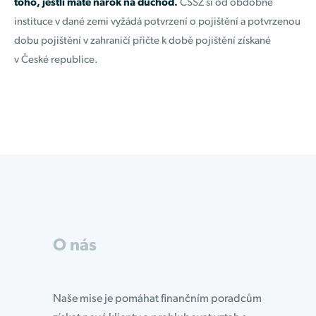
toho, jestli máte nárok na důchod.
ČSSZ si od obdobné
instituce v dané zemi vyžádá potvrzení o pojištění a potvrzenou
dobu pojištění v zahraničí přičte k době pojištění získané
v České republice.
O nás
Naše mise je pomáhat finančním poradcům