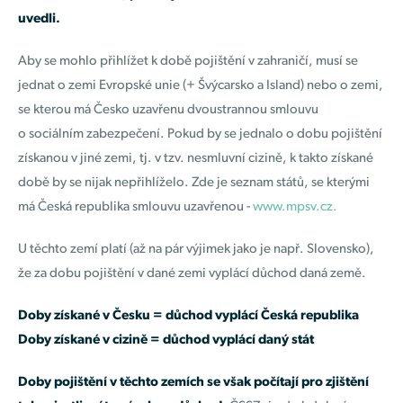
uvedli.
Aby se mohlo přihlížet k době pojištění v zahraničí, musí se
jednat o zemi Evropské unie (+ Švýcarsko a Island) nebo o zemi,
se kterou má Česko uzavřenu dvoustrannou smlouvu
o sociálním zabezpečení. Pokud by se jednalo o dobu pojištění
získanou v jiné zemi, tj. v tzv. nesmluvní cizině, k takto získané
době by se nijak nepřihlíželo. Zde je seznam států, se kterými
má Česká republika smlouvu uzavřenou -
www.mpsv.cz.
U těchto zemí platí (až na pár výjimek jako je např. Slovensko),
že za dobu pojištění v dané zemi vyplácí důchod daná země.
Doby získané v Česku = důchod vyplácí Česká republika
Doby získané v cizině = důchod vyplácí daný stát
Doby pojištění v těchto zemích se však počítají pro zjištění