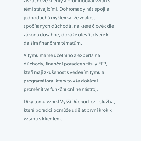
získat nové klienty a prohlubovat vztah s
těmi stávajícími. Dohromady nás spojila
jednoduchá myšlenka, že znalost
spočítaných důchodů, na které člověk dle
zákona dosáhne, dokáže otevřít dveře k
dalším finančním tématům.
V týmu máme účetního a experta na
důchody, finanční poradce s tituly EFP,
kteří mají zkušenost s vedením týmu a
programátora, který to vše dokázal
proměnit ve funkční online nástroj.
Díky tomu vznikl VyššíDůchod.cz – služba,
která poradci pomůže udělat první krok k
vztahu s klientem.